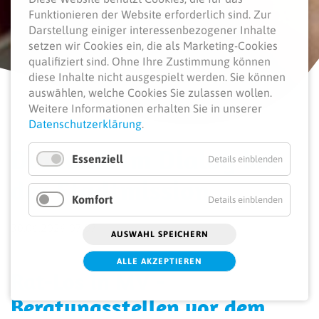
Funktionieren der Website erforderlich sind.
Zur
Darstellung einiger interessenbezogener Inhalte
setzen wir Cookies ein, die als Marketing-Cookies
qualifiziert sind. Ohne Ihre Zustimmung können
diese Inhalte nicht ausgespielt werden.
Sie können
auswählen, welche Cookies Sie zulassen wollen.
Weitere Informationen erhalten Sie in unserer
Datenschutzerklärung
.
Diakonie im Dialog bei
Essenziell
Details einblenden
der Stadtmission
Komfort
Details einblenden
30.06.2026 07:07
AUSWAHL SPEICHERN
ALLE AKZEPTIEREN
Rat-Los in MV -
Beratungsstellen vor dem