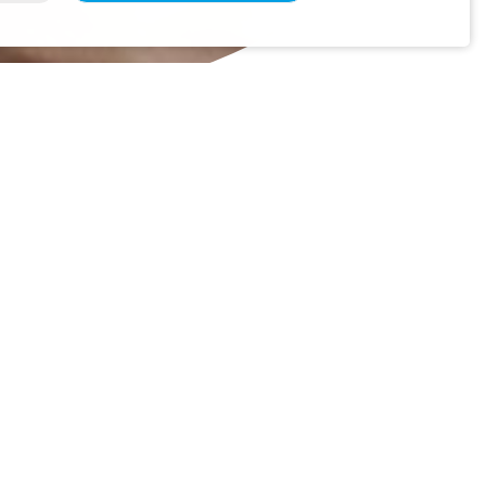
on durften unsere Vorschulkinder einen ganz
llen – und das Beste: Die Kinder durften
iedene Klangkörper standen bereit.
 groß war die Freude, wenn es ihnen gelang,