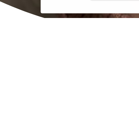
h erleben
um
“
der Kindertagesstätte St. Andreas der Rostocker Stadtmissi
 Konservatorium stand auf dem Programm!
Mädchen und Jungen ihre verschiedenen Instrumente vorzuste
ockt. Von Streich- bis Blasinstrumenten – gleich vier versch
robierten die Kinder eines nach dem anderen aus. Besonders