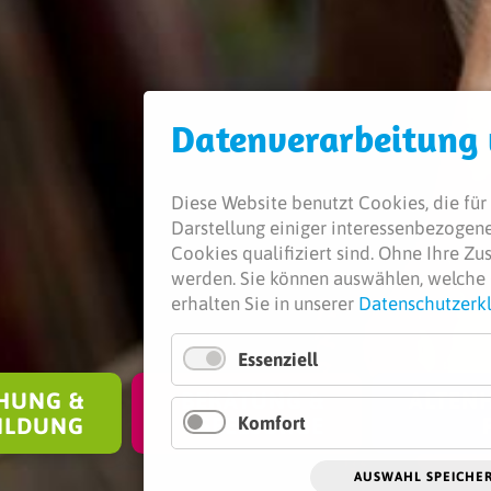
Daten­verarbeitung
Diese Website benutzt Cookies, die für 
Darstellung einiger interessenbezogener
Cookies qualifiziert sind. Ohne Ihre Z
werden.
Sie können auswählen, welche 
erhalten Sie in unserer
Datenschutzerk
Essenziell
HUNG &
BERATUNG &
ALTENH
Komfort
ILDUNG
SEELSORGE
AUSWAHL SPEICHE