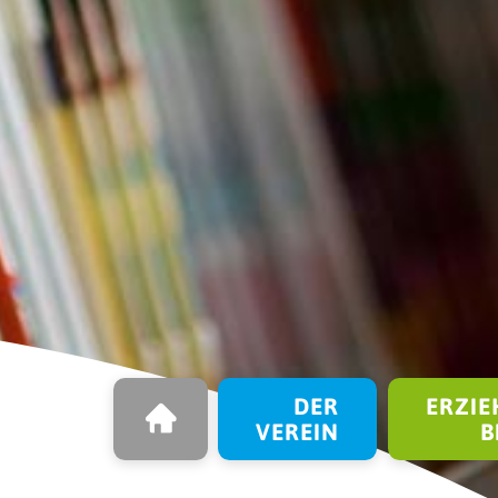
STARTSEITE
Navigation überspringen
DER
ERZIE
VEREIN
B