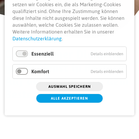
setzen wir Cookies ein, die als Marketing-Cookies
qualifiziert sind. Ohne Ihre Zustimmung können
diese Inhalte nicht ausgespielt werden.
Sie können
auswählen, welche Cookies Sie zulassen wollen.
Weitere Informationen erhalten Sie in unserer
Datenschutzerklärung
.
Gemeinsamer Diakonie­
Essenziell
Details einblenden
gottesdienst in Rostock:
Komfort
Details einblenden
Auf der Suche nach dem
AUSWAHL SPEICHERN
Besten der Stadt
ALLE AKZEPTIEREN
18.09.2023 14:47
Die Ev.-Luth. Kirchengemeinde Rostock Heiligen Geist und
die Diakonie Rostocker Stadtmission e. V. laden herzlich
zum jährlichen
Diakoniegottesdienst
ein. Unter dem Motto