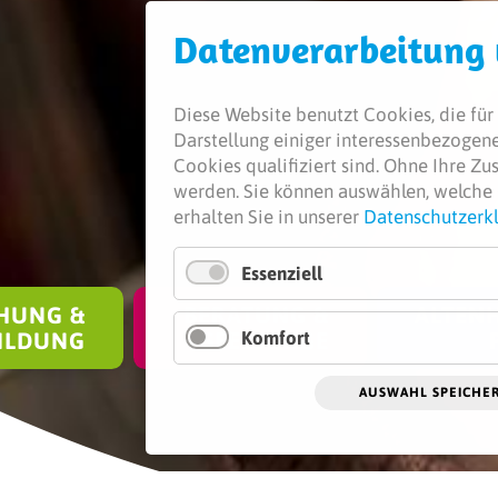
Daten­verarbeitung
Diese Website benutzt Cookies, die für 
Darstellung einiger interessenbezogener
Cookies qualifiziert sind. Ohne Ihre Z
werden.
Sie können auswählen, welche 
erhalten Sie in unserer
Datenschutzerk
Essenziell
HUNG &
BERATUNG &
ALTENH
Komfort
ILDUNG
SEELSORGE
AUSWAHL SPEICHE