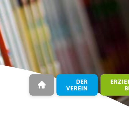
STARTSEITE
Navigation überspringen
DER
ERZIE
VEREIN
B