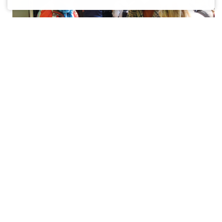
Die Rostocker Tafel und die Rostocker Stadtmission haben
in Rostock-Schutow eine gesonderte Ausgabestelle für
ukrainische Familien eröffnet. Dies wurde möglich durch
Mittel des Deutschen Kinderhilfswerks, der ETL Stiftung
und Spenden von Privatpersonen. Die Tafel-
Ausgabestellen erleben derzeit einen riesigen Ansturm,
für den die vorhandenen Lebensmittel nicht ausreichten.
Deshalb wurde eine Ausgabestelle nur für geflüchtete