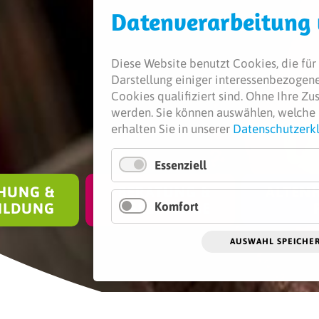
Daten­verarbeitung
Diese Website benutzt Cookies, die für 
Darstellung einiger interessenbezogener
Cookies qualifiziert sind. Ohne Ihre Z
werden.
Sie können auswählen, welche 
erhalten Sie in unserer
Datenschutzerk
Essenziell
HUNG &
BERATUNG &
ALTENH
Komfort
ILDUNG
SEELSORGE
AUSWAHL SPEICHE