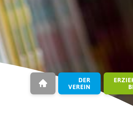
STARTSEITE
Navigation überspringen
DER
ERZIE
VEREIN
B