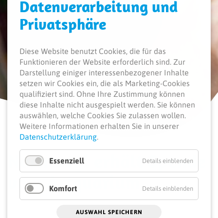
Daten­verarbeitung und
Privatsphäre
Diese Website benutzt Cookies, die für das
Funktionieren der Website erforderlich sind.
Zur
Darstellung einiger interessenbezogener Inhalte
setzen wir Cookies ein, die als Marketing-Cookies
qualifiziert sind. Ohne Ihre Zustimmung können
diese Inhalte nicht ausgespielt werden.
Sie können
auswählen, welche Cookies Sie zulassen wollen.
Weitere Informationen erhalten Sie in unserer
Datenschutzerklärung
.
Nacht­asyl erhält Spende
Essenziell
Details einblenden
vom Artquarium
Komfort
Details einblenden
02.12.2023 11:00
AUSWAHL SPEICHERN