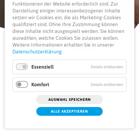
Funktionieren der Website erforderlich sind.
Zur
Darstellung einiger interessenbezogener Inhalte
setzen wir Cookies ein, die als Marketing-Cookies
qualifiziert sind. Ohne Ihre Zustimmung können
diese Inhalte nicht ausgespielt werden.
Sie können
auswählen, welche Cookies Sie zulassen wollen.
Weitere Informationen erhalten Sie in unserer
Datenschutzerklärung
.
„Ostdeutsche
Essenziell
Details einblenden
Süßwarenhersteller
Komfort
Details einblenden
unterstützen Rostocker
AUSWAHL SPEICHERN
Tafel“
ALLE AKZEPTIEREN
05.06.2024 18:29
Anlässlich der diesjährigen Mitgliederhauptversammlung