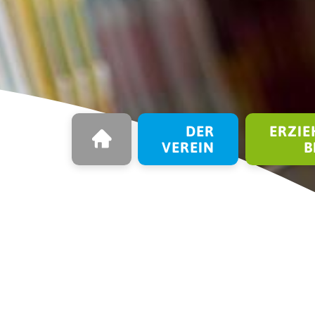
STARTSEITE
Navigation überspringen
DER
ERZIE
VEREIN
B
Schüler*innen