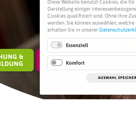
Diese Website benutzt Cookies, die für 
Darstellung einiger interessenbezogener
Cookies qualifiziert sind. Ohne Ihre Z
werden.
Sie können auswählen, welche 
erhalten Sie in unserer
Datenschutzerk
Essenziell
HUNG &
BERATUNG &
ALTENH
Komfort
ILDUNG
SEELSORGE
AUSWAHL SPEICHE
 des CJD spenden ü